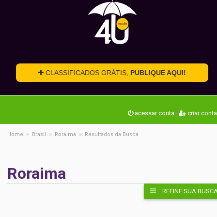
CLASSIFICADOS GRÁTIS,
PUBLIQUE AQUI!
acessar conta
·
criar conta
»
»
»
Home
Brasil
Roraima
Resultados da Busca
Roraima
REFINE SUA BUSC