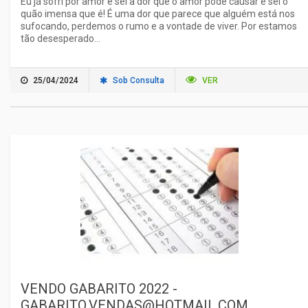
Eu já sofri por amor e sei a dor que o amor pode causar e sei o
quão imensa que é! É uma dor que parece que alguém está nos
sufocando, perdemos o rumo e a vontade de viver. Por estamos
tão desesperado...
25/04/2024
Sob Consulta
VER
VENDO GABARITO 2022 -
GABARITO.VENDAS@HOTMAIL.COM