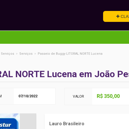
CLA
»
»
 Serviços
Serviços
Passeio de Buggy LITORAL NORTE Lucena
ORAL NORTE Lucena em João Pe
R$ 350,00
07/10/2022
M
VALOR
Lauro Brasileiro