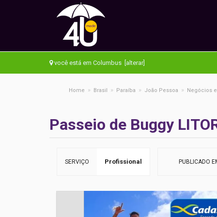
você está em Columbus [alterar]
»
»
»
»
Home
Brasil
Paraíba
João Pessoa
Negócios e
Passeio de Buggy LIT
Profissional
SERVIÇO
PUBLICADO E