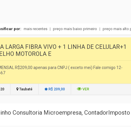
sificar por:
mais recentes
|
preço mais baixo primeiro
|
preço mais alto 
A LARGA FIBRA VIVO + 1 LINHA DE CELULAR+1
ELHO MOTOROLA E
ENSAL R$209,00 apenas para CNPJ ( exceto mei) Fale comigo 12-
667
020
Taubaté
R$ 209,00
VER
zinho Consultoria Microempresa, ContadorImposto