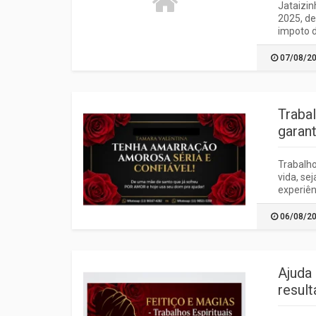
Jataizi
2025, de
impoto d
07/08/2
Traba
garant
Trabalho
vida, se
experiên
06/08/2
Ajuda
result