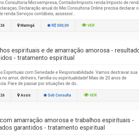
nho Consultoria Microempresa, ContadorImposto renda Imposto de rend
claraçao, Declaração anual do Mei Consultoria Online precisa declarar o
e renda Serviços contábeis, assessor...
026
Maringá
R$ 500,00
VER
lhos espirituais e de amarração amorosa - resultad
idos - tratamento espiritual
s Espirituais com Seriedade e Responsabilidade. Vamos destravar sua
ja no amor, dinheiro, família ou espiritualidade! Mais de 20 anos de
cia. Pare de passar por situações de do...
026
Assis
Sob Consulta
VER
 com amarração amorosa e trabalhos espirituais -
ados garantidos - tratamento espiritual