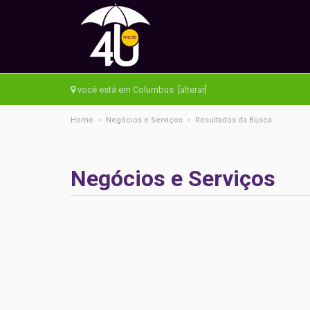
você está em Columbus [alterar]
»
»
Home
Negócios e Serviços
Resultados da Busca
Negócios e Serviços