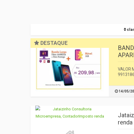
clas
DESTAQUE
BAND
APAR
VALOR M
991318
14/05/2
Jatai
renda