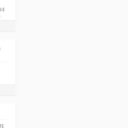
S E
.
s
TE