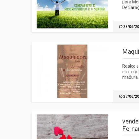
para Mei
Declaraç
28/06/2
Maqui
Realce s
em maqui
madura, 
27/06/2
vende
Ferna