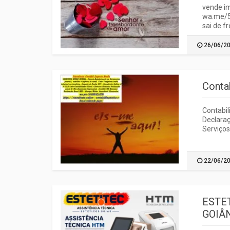
vende im
wa.me/5
sai de f
26/06/2
Conta
Contabil
Declaraç
Serviços
22/06/2
ESTE
GOIÂ