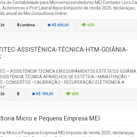
ria de Contabilidade para Microempreendedores MEI Contador Livro Ca
, Autonomos e Prof Liberal Ibiporã Imposto de renda 2025, declaraçao,
ão anual do Mei Consultoria Online...
026
Londrina
R$ 600,00
VER
TITEC-ASSISTÊNICA-TÉCNICA-HTM-GOIÂNIA-
S
EC – ASSISTÊNCIA TÉCNICA EM EQUIPAMENTOS ESTÉTICOS GOIÂNIA
SSISTÊNCIA TÉCNICA APARELHOS DE ESTÉTICA • MANUTENÇÃO •
S • CONSERTOS • CALIBRAÇÃO • RECUPERAÇÃO ELETRÔNICA A
C...
026
R$ 789,00
VER
ltoria Micro e Pequena Empresa MEI
ria Micro e Pequena Empresa MEI Imposto de renda 2025, declaraçao,