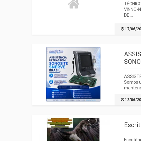
TÉCNIC
VINNO-
DE ...
17/06/2
ASSI
SONO
ASSIST
Somos u
mantendo
12/06/2
Escri
Escritór