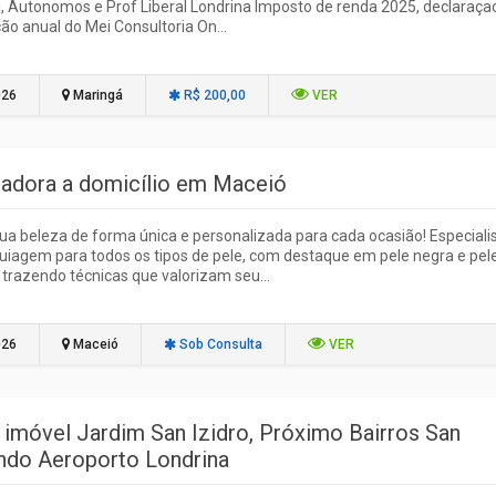
, Autonomos e Prof Liberal Londrina Imposto de renda 2025, declaraça
ão anual do Mei Consultoria On...
026
Maringá
R$ 200,00
VER
adora a domicílio em Maceió
ua beleza de forma única e personalizada para cada ocasião! Especiali
agem para todos os tipos de pele, com destaque em pele negra e pel
trazendo técnicas que valorizam seu...
026
Maceió
Sob Consulta
VER
 imóvel Jardim San Izidro, Próximo Bairros San
ndo Aeroporto Londrina