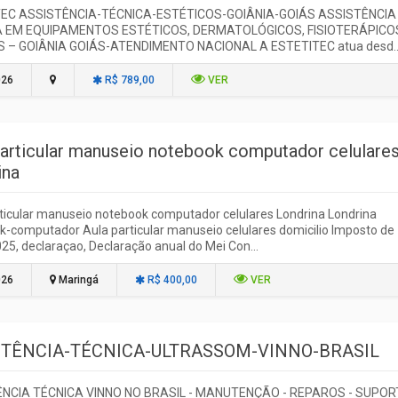
EC ASSISTÊNCIA-TÉCNICA-ESTÉTICOS-GOIÂNIA-GOIÁS ASSISTÊNCIA
A EM EQUIPAMENTOS ESTÉTICOS, DERMATOLÓGICOS, FISIOTERÁPICO
 – GOIÂNIA GOIÁS-ATENDIMENTO NACIONAL A ESTETITEC atua desd..
026
R$ 789,00
VER
particular manuseio notebook computador celulare
ina
ticular manuseio notebook computador celulares Londrina Londrina
-computador Aula particular manuseio celulares domicilio Imposto de
25, declaraçao, Declaração anual do Mei Con...
026
Maringá
R$ 400,00
VER
STÊNCIA-TÉCNICA-ULTRASSOM-VINNO-BRASIL
NCIA TÉCNICA VINNO NO BRASIL - MANUTENÇÃO - REPAROS - SUPOR