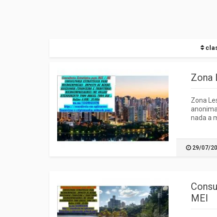
clas
Zona 
Zona Les
anonimat
nada a 
29/07/2
Consu
MEI