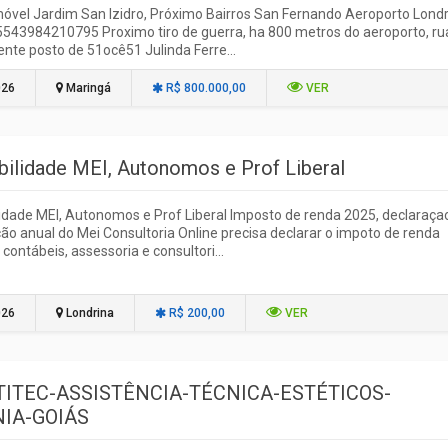
óvel Jardim San Izidro, Próximo Bairros San Fernando Aeroporto Lond
543984210795 Proximo tiro de guerra, ha 800 metros do aeroporto, ru
rente posto de 51ocê51 Julinda Ferre...
026
Maringá
R$ 800.000,00
VER
bilidade MEI, Autonomos e Prof Liberal
idade MEI, Autonomos e Prof Liberal Imposto de renda 2025, declaraça
ão anual do Mei Consultoria Online precisa declarar o impoto de renda
 contábeis, assessoria e consultori...
026
Londrina
R$ 200,00
VER
TITEC-ASSISTÊNCIA-TÉCNICA-ESTÉTICOS-
NIA-GOIÁS