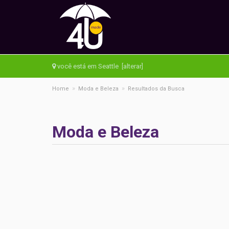
você está em Seattle [alterar]
»
»
Home
Moda e Beleza
Resultados da Busca
Moda e Beleza