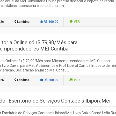
ão anual do Mei Consultoria Online precisa declarar o impoto de renda
 contábeis, assessoria e consultoria em...
026
Londrina
R$ 300,00
VER
ltoria Online só r$ 79,90/Mês para
empreendedores MEI Curitiba
ria Online só r$ 79,90/Mês para Microempreendedores MEI Curitiba
 livro Caixa, para Mei, Autonomos e Prof Liberal Cambé Imposto de re
claraçao, Declaração anual do Mei Consu...
026
Londrina
R$ 200,00
VER
dor Escritório de Serviços Contábeis IbiporãMei
 Escritório de Serviços Contábeis IbiporãMei Livro Caixa Carnê Leão Rur