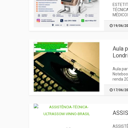
ESTETIT
TÉCNIC
MÉDICOS
19/06/2
Aula 
Londr
Aula par
Notebook
renda 20
17/06/2
ASSI
ASSISTÊ