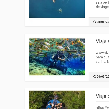
seja per
de viage
08/06/2
Viaje
www.viva
para que
sonho, f
04/05/2
Viaje
https://