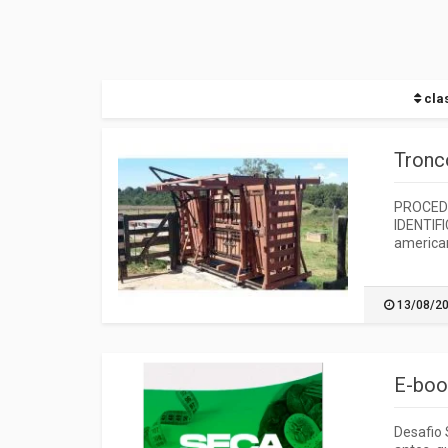
clas
Tronc
PROCED
IDENTIF
american
13/08/2
E-boo
Desafio 