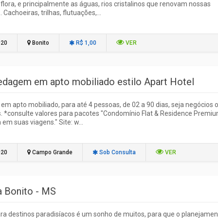
 flora, e principalmente as águas, rios cristalinos que renovam nossas
 Cachoeiras, trilhas, flutuações,...
020
Bonito
R$ 1,00
VER
dagem em apto mobiliado estilo Apart Hotel
em apto mobiliado, para até 4 pessoas, de 02 a 90 dias, seja negócios 
. *consulte valores para pacotes "Condomínio Flat & Residence Premiu
 em suas viagens." Site: w...
020
Campo Grande
Sob Consulta
VER
a Bonito - MS
ara destinos paradisíacos é um sonho de muitos, para que o planejamen