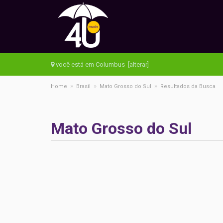
você está em Columbus [alterar]
»
»
»
Home
Brasil
Mato Grosso do Sul
Resultados da Busca
Mato Grosso do Sul