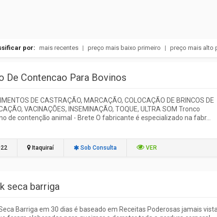
sificar por:
mais recentes
|
preço mais baixo primeiro
|
preço mais alto 
o De Contencao Para Bovinos
IMENTOS DE CASTRAÇÃO, MARCAÇÃO, COLOCAÇÃO DE BRINCOS DE
ICAÇÃO, VACINAÇÕES, INSEMINAÇÃO, TOQUE, ULTRA SOM Tronco
o de contenção animal - Brete O fabricante é especializado na fabr...
022
Itaquiraí
Sob Consulta
VER
k seca barriga
Seca Barriga em 30 dias é baseado em Receitas Poderosas jamais vist