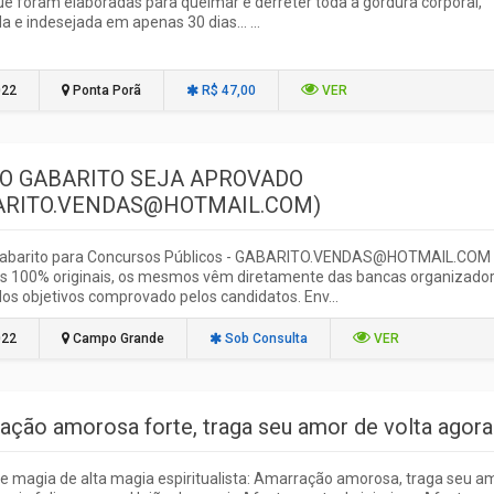
ue foram elaboradas para queimar e derreter toda a gordura corporal,
da e indesejada em apenas 30 dias... ...
022
Ponta Porã
R$ 47,00
VER
O GABARITO SEJA APROVADO
ARITO.VENDAS@HOTMAIL.COM)
abarito para Concursos Públicos - GABARITO.VENDAS@HOTMAIL.COM
os 100% originais, os mesmos vêm diretamente das bancas organizador
os objetivos comprovado pelos candidatos. Env...
022
Campo Grande
Sob Consulta
VER
ação amorosa forte, traga seu amor de volta agora
de magia de alta magia espiritualista: Amarração amorosa, traga seu a