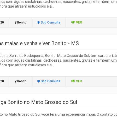
Rios com águas cristalinas, cachoeiras, nascentes, grutas e também u
flora que atraem estudiosos e a...
020
Bonito
Sob Consulta
VER
as malas e venha viver Bonito - MS
do na Serra da Bodoquena, Bonito, Mato Grosso do Sul, tem característ
Rios com águas cristalinas, cachoeiras, nascentes, grutas e também u
flora que atraem estudiosos e a...
020
Bonito
Sob Consulta
VER
ça Bonito no Mato Grosso do Sul
o no Mato Grosso do Sul você terá uma experiência ímpar. O contato 