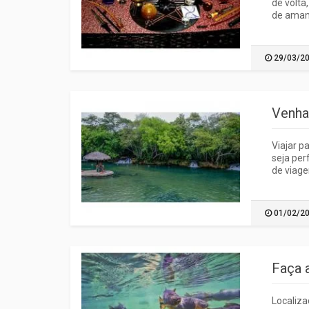
de volta
de amant
29/03/2
Venha
Viajar p
seja per
de viage
01/02/2
Faça 
Localiza