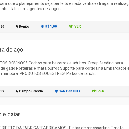
para que o planejamento seja perfeito e nada venha estragar a realiza
onho, fale com agentes de viagen...
020
Bonito
R$ 1,00
VER
ra de aço
OS BOVINOS* Cochos para bezerros e adultos. Creep feeding para
de gado Porteiras e mata burros Suporte para cordoalha Embarcador 
de manobra. PRODUTOS EQUESTRES! Pistas de ranch...
019
Campo Grande
Sob Consulta
VER
 e baias
DIRETO DA FABRICA!! FABRICAMOS : Pistas de ranchsorting E mata