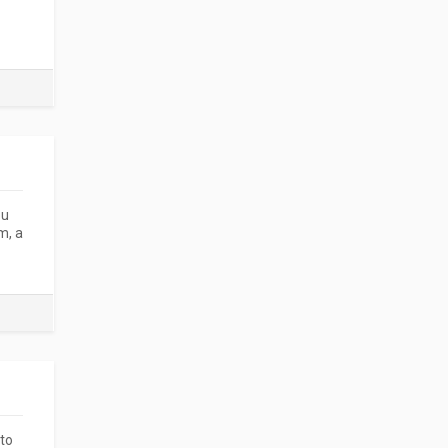
ou
m, a
to