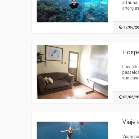
a fauna,
energias.
17/06/2
Hospe
Locação 
passeios
sua casa
08/06/2
Viaje 
Viajar p