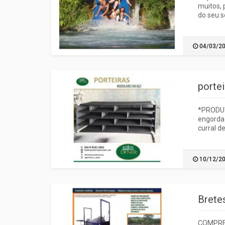
muitos, 
do seu s
04/03/2
portei
*PRODUT
engorda 
curral 
10/12/2
Bretes
COMPRE 