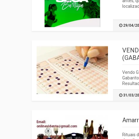
antes, q
localiza
29/04/2
VEND
(GAB
Vendo G
Gabarit
Resultad
31/03/2
Amarr
Rituais 