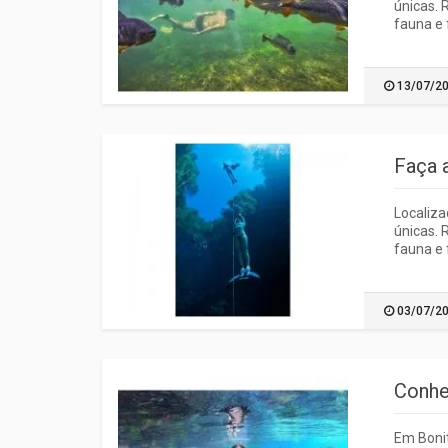
únicas. 
fauna e 
13/07/2
Faça 
Localiza
únicas. 
fauna e 
03/07/2
Conhe
Em Bonit