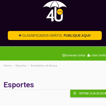
CLASSIFICADOS GRÁTIS,
PUBLIQUE AQUI!
acessar conta
·
criar conta
»
»
Home
Esportes
Resultados da Busca
Esportes
REFINE SUA BUSC