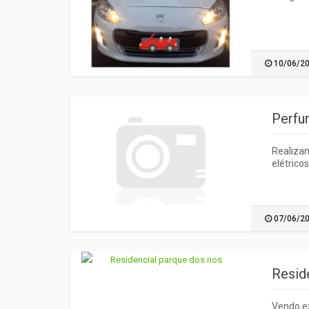
10/06/2
Perfu
Realiza
elétrico
07/06/2
Resid
Vendo ex