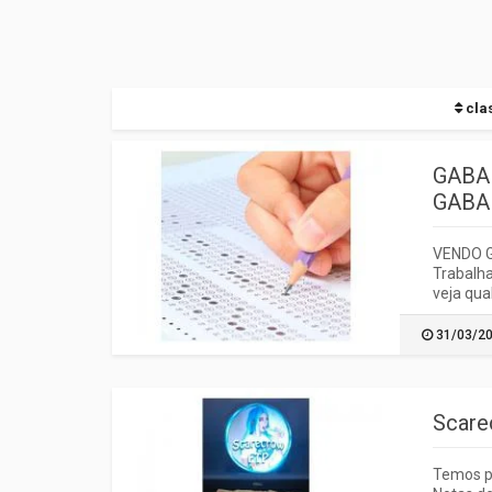
clas
GABA
GABA
VENDO 
Trabalha
veja qua
31/03/2
Scare
Temos pa