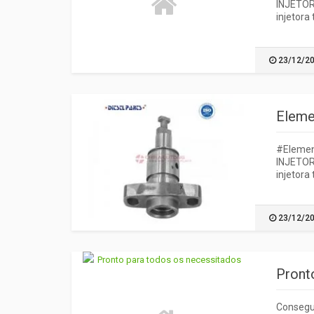
INJETOR
injetora
23/12/2
Eleme
#Elemen
INJETOR
injetora
23/12/2
Pront
Consegui