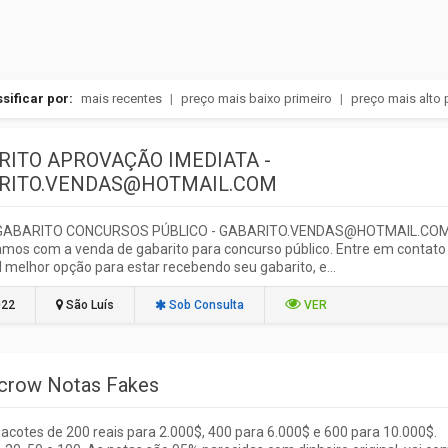
sificar por:
mais recentes
|
preço mais baixo primeiro
|
preço mais alto 
RITO APROVAÇÃO IMEDIATA -
RITO.VENDAS@HOTMAIL.COM
GABARITO CONCURSOS PÚBLICO - GABARITO.VENDAS@HOTMAIL.CO
mos com a venda de gabarito para concurso público. Entre em contato
l melhor opção para estar recebendo seu gabarito, e...
022
São Luís
Sob Consulta
VER
crow Notas Fakes
cotes de 200 reais para 2.000$, 400 para 6.000$ e 600 para 10.000$.