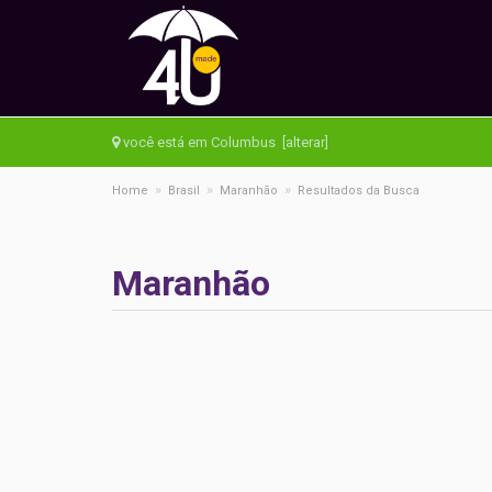
você está em Columbus [alterar]
»
»
»
Home
Brasil
Maranhão
Resultados da Busca
Maranhão