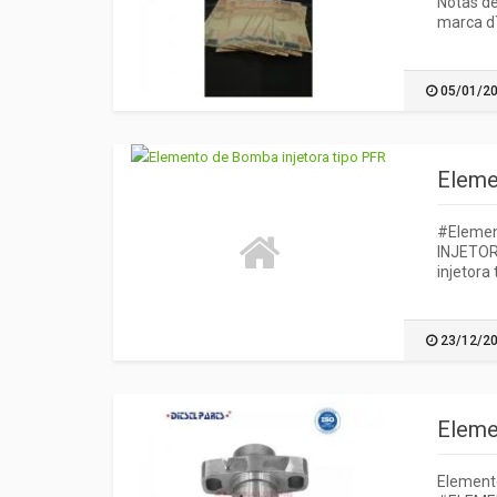
Notas de
marca d`
05/01/2
Eleme
#Elemen
INJETOR
injetora
23/12/2
Eleme
Element