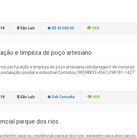
018
São Luís
R$ 35.000,00
VER
ração e limpeza de poço artesiano
mos perfuração e limpeza de poço artesiano,rebobinagem de motores
s,instalação predial e industrial.Contatos:(98)98833-4561//98181-1427
018
São Luís
Sob Consulta
VER
encial parque dos rios
celente casa no residencial parque dos rios, garagem para dois carros,