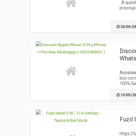
A questã
preocup
24/06/2
Disco
Whats
Assalaam
box come
100% Gen
10/05/2
Fuzil 
https:/