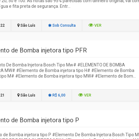
 20, 50 e 100. As notas são 95% parecidas com dinheiro original, vai co
gua e fita preta de segurança. Entr...
022
São Luís
Sob Consulta
VER
nto de Bomba injetora tipo PFR
to De Bomba Injetora Bosch Tipo Mw# #ELEMENTO DE BOMBA
A MW# #Elemento de Bomba injetora tipo H# #Elemento de Bomba
 tipo M# #Elemento de Bomba injetora tipo MW# #Elemento de Bom...
021
São Luís
R$ 6,00
VER
nto de Bomba injetora tipo P
o de Bomba injetora tipo P #Elemento De Bomba Injetora Bosch Tipo 