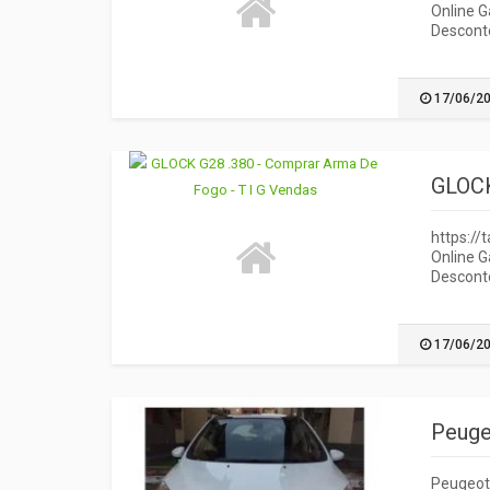
Online 
Desconto
17/06/2
GLOCK
https:/
Online 
Desconto
17/06/2
Peuge
Peugeot