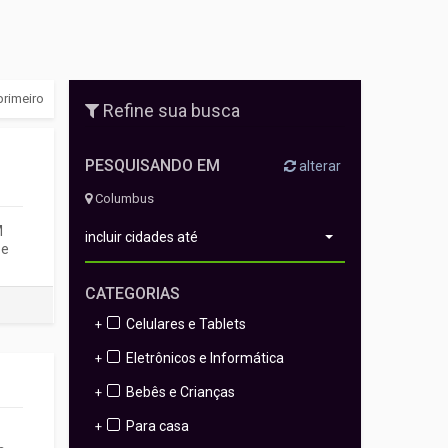
primeiro
Refine sua busca
PESQUISANDO EM
alterar
Columbus
M
incluir cidades até
 e
CATEGORIAS
Celulares e Tablets
+
Eletrônicos e Informática
+
Bebês e Crianças
+
Para casa
+