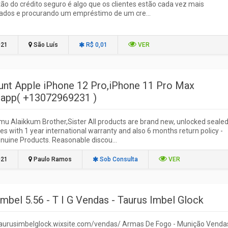
o do crédito seguro é algo que os clientes estão cada vez mais
ados e procurando um empréstimo de um cre...
021
São Luís
R$ 0,01
VER
unt Apple iPhone 12 Pro,iPhone 11 Pro Max
app( +13072969231 )
u Alaikkum Brother,Sister All products are brand new, unlocked sealed
s with 1 year international warranty and also 6 months return policy -
uine Products. Reasonable discou...
021
Paulo Ramos
Sob Consulta
VER
Imbel 5.56 - T I G Vendas - Taurus Imbel Glock
/taurusimbelglock.wixsite.com/vendas/ Armas De Fogo - Munição Venda